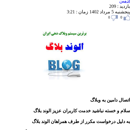
ین
د : 209
داد 1402 زمان : 3:21
0
0
ال دامین به وبلاگ
م و خسته نباشید خدمت کاربران عزیز الوند بلاگ
دلیل درخواست مکرر از طرف همراهان الوند بلاگ