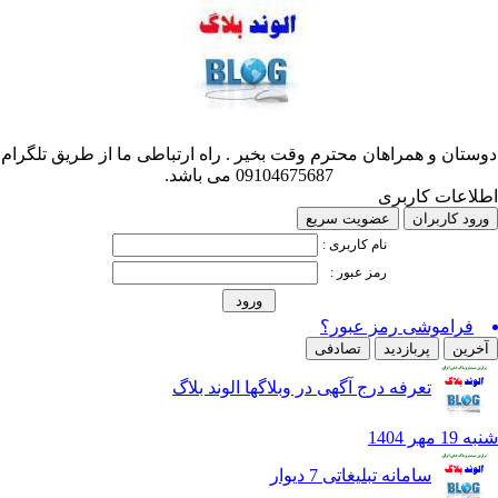
تان و همراهان محترم وقت بخیر . راه ارتباطی ما از طریق تلگرام
09104675687 می باشد.
اعات کاربری
د کاربران
عضویت سریع
نام کاربری :
رمز عبور :
فراموشی رمز عبور؟
رین
پربازدید
تصادفی
تعرفه درج آگهی در وبلاگها الوند بلاگ
هر 1404
سامانه تبلیغاتی 7 دیوار